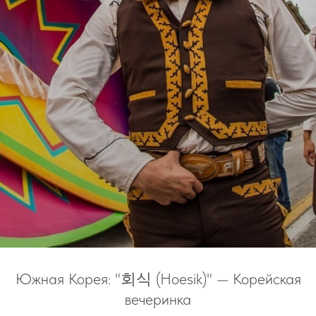
Южная Корея: "회식 (Hoesik)" — Корейская
вечеринка